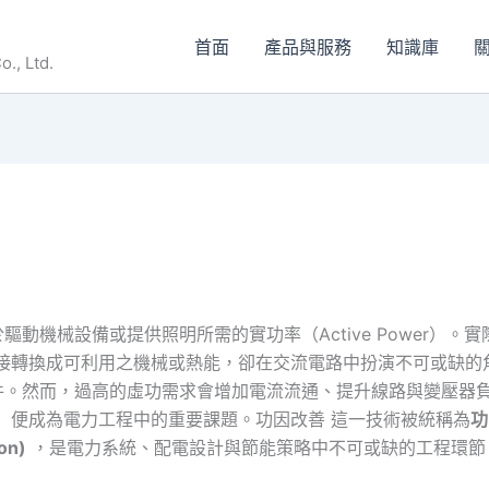
首面
產品與服務
知識庫
關
., Ltd.
動機械設備或提供照明所需的實功率（Active Power）。
功率雖不直接轉換成可利用之機械或熱能，卻在交流電路中扮演不可或
件。然而，過高的虛功需求會增加電流流通、提升線路與變壓器
tor）便成為電力工程中的重要課題。功因改善 這一技術被統稱為
功
on)
，是電力系統、配電設計與節能策略中不可或缺的工程環節